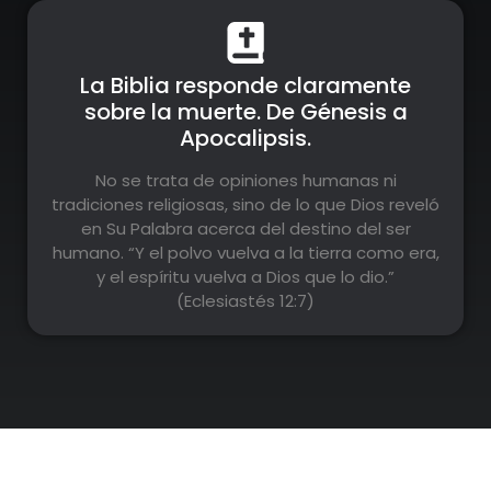
La Biblia responde claramente
sobre la muerte. De Génesis a
Apocalipsis.
No se trata de opiniones humanas ni
tradiciones religiosas, sino de lo que Dios reveló
en Su Palabra acerca del destino del ser
humano. “Y el polvo vuelva a la tierra como era,
y el espíritu vuelva a Dios que lo dio.”
(Eclesiastés 12:7)